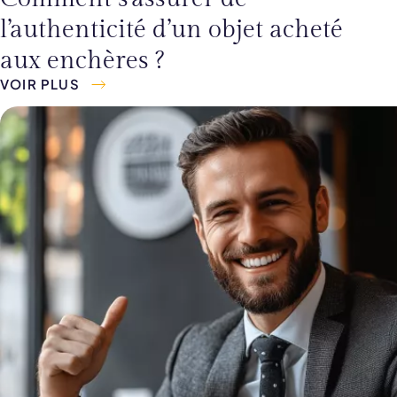
l’authenticité d’un objet acheté
aux enchères ?
VOIR PLUS
Image
Blocks
item