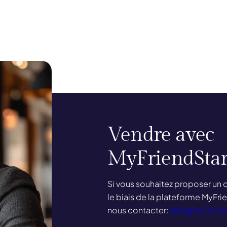
Heading
Vendre avec
MyFriendSta
Text
Si vous souhaitez proposer un 
le biais de la plateforme MyFrie
nous contacter:
info@myfriend